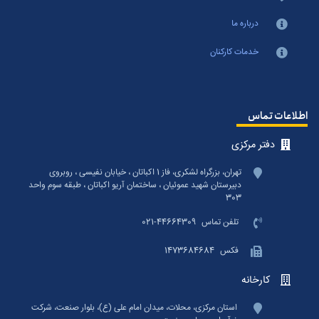
درباره ما
خدمات کارکنان
اطلاعات تماس
دفتر مرکزی
تهران، بزرگراه لشکری، فاز 1 اکباتان ، خیابان نفیسی ، روبروی
دبیرستان شهید عموئیان ، ساختمان آریو اکباتان ، طبقه سوم واحد
303
تلفن تماس
021-44664309
فکس
1473684684
کارخانه
استان مرکزی، محلات، میدان امام علی (ع)، بلوار صنعت، شرکت