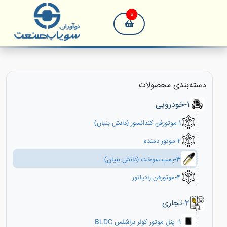
0
دسته‌بندی‌ محصولات
1-خودرویی
1-موتورفن کندانسور (دانش بنیان)
2-موتور دمنده
3-پمپ سوخت (دانش بنیان)
4-موتورفن رادیاتور
2-تجاری
1- پنل موتور کولر براشلس BLDC