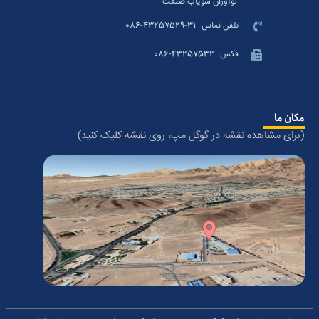
نوآوران سویاب صنعت
تلفن تماس
086-43257529-31
فکس
086-43257532
مکان ما
(برای مشاهده نقشه در گوگل مپ، روی نقشه کلیک کنید)