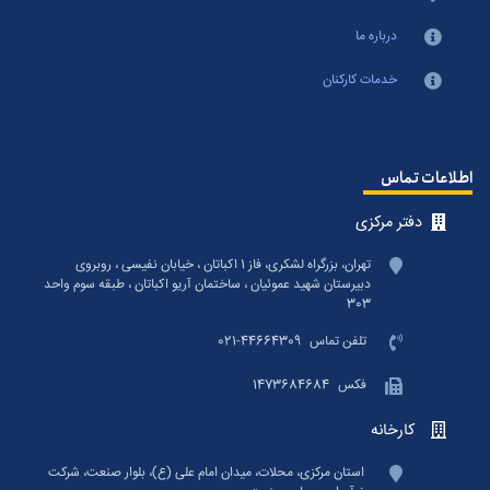
درباره ما
خدمات کارکنان
اطلاعات تماس
دفتر مرکزی
تهران، بزرگراه لشکری، فاز 1 اکباتان ، خیابان نفیسی ، روبروی
دبیرستان شهید عموئیان ، ساختمان آریو اکباتان ، طبقه سوم واحد
303
تلفن تماس
021-44664309
فکس
1473684684
کارخانه
استان مرکزی، محلات، میدان امام علی (ع)، بلوار صنعت، شرکت