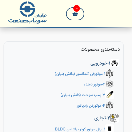
0
دسته‌بندی‌ محصولات
1-خودرویی
1-موتورفن کندانسور (دانش بنیان)
2-موتور دمنده
3-پمپ سوخت (دانش بنیان)
4-موتورفن رادیاتور
2-تجاری
1- پنل موتور کولر براشلس BLDC