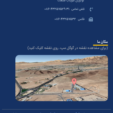
نوآوران سویاب صنعت
تلفن تماس
086-43257529-31
فکس
086-43257532
مکان ما
(برای مشاهده نقشه در گوگل مپ، روی نقشه کلیک کنید)