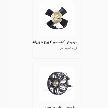
موتورفن کندانسور 2 پیچ با پروانه
گروه 1-خودرویی
موتورفن با قاب و پروانه