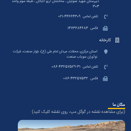
دبیرستان شهید عموئیان ، ساختمان آریو اکباتان ، طبقه سوم واحد
303
تلفن تماس
021-44664309
فکس
1473684684
کارخانه
استان مرکزی، محلات، میدان امام علی (ع)، بلوار صنعت، شرکت
نوآوران سویاب صنعت
تلفن تماس
086-43257529-31
فکس
086-43257532
مکان ما
(برای مشاهده نقشه در گوگل مپ، روی نقشه کلیک کنید)