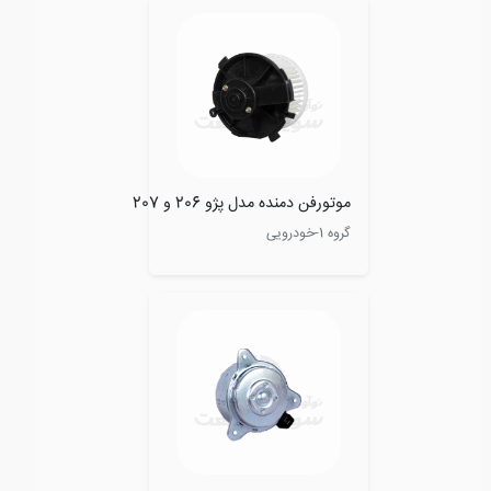
موتورفن دمنده مدل پژو 206 و 207
گروه 1-خودرویی