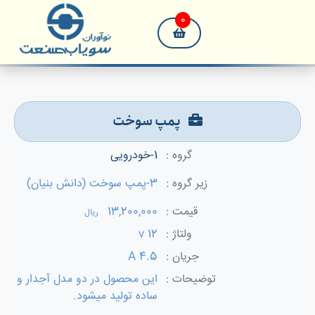
0
پمپ سوخت
گروه :
1-خودرویی
زیر گروه :
3-پمپ سوخت (دانش بنیان)
قیمت :
13,200,000
ریال
ولتاژ :
12 v
جریان :
4.5 A
توضیحات :
این محصول در دو مدل آجدار و
ساده تولید میشود.