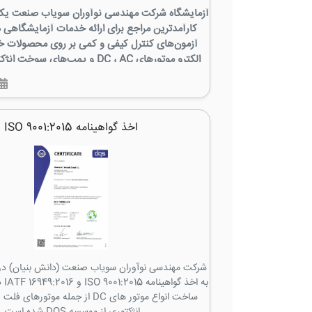
آزمایشگاه شرکت مهندسی نوآوران سویاب صنعت یکی
کارآمدترین مراجع برای ارائه خدمات آزمایشگاهی در
آزمون‌های کنترل کیفی و کمی بر روی محصولات خ
الکترو موتورهای DC ، AC و پمپ‌های سو
سازمان‌های مختلف دولتی و غیر دولتی نظیر سازمان ا
گستر سایپا، ساپکو ایتراک و مراکز دانشگاهی و تحقی
شمار می‌رود، که در کارخانه محلات مستقر م
این آزمایشگاه درسال 1403 موفق به اخذ 
اخذ گواهینامه ISO 9001:2015
آزمایشگاه /IEC 17025:2017
ایران NASI شده وهمچنین درزمینه آزمون های 
آزمایشگاه همکار ادراه استاندارد خدمات ارائه
به ا
ساخت انواع موتور های DC از جمله موت
انژکتوری از موسسه DQS شده است.