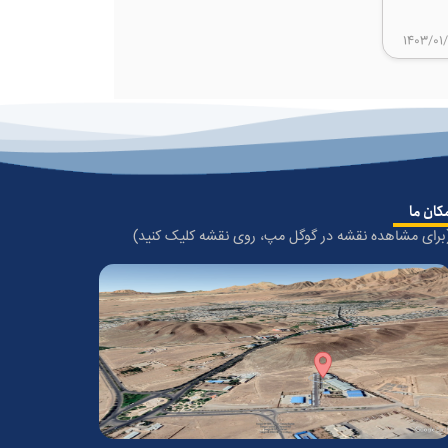
1400 موفق به اخذ نشان ملی
کتروموتور
1403/01
کان ما
برای مشاهده نقشه در گوگل مپ، روی نقشه کلیک کنید)