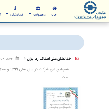
خانه
محصولات
آزمایشگاه
گ
اخذ نشان ملی استاندارد ایران 2
403/01/24
است.