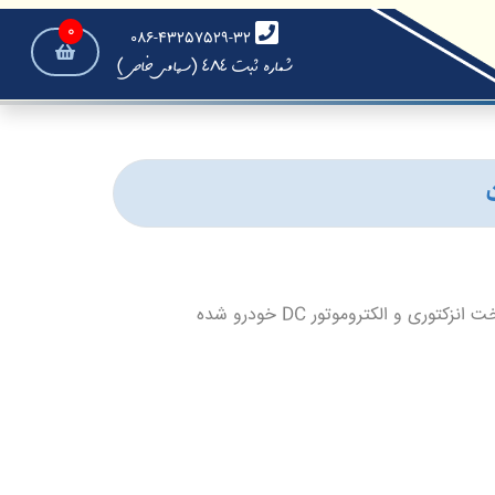
0
086-43257529-32
شماره ثبت 484 (سهامی خاص)
همچنین این شرکت در سال های 1399 و 1400 موفق به اخذ نشان ملی استاندارد ایران جهت محصول های پمپ سوخت انزکتوری و الکتروموتور DC خودرو شده