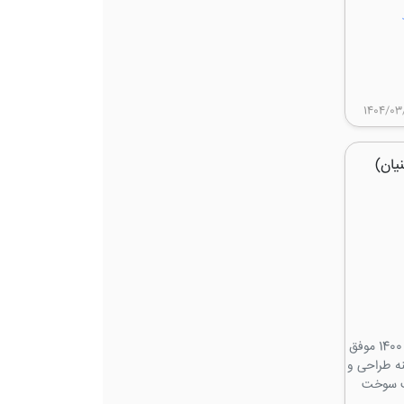
1404/03/
یان)
شرکت مهندسی نوآوران سویاب صنعت (دانش بنیان) در سال 1400 موفق
ISO 9 و IATF 16949:2016 در زمینه طراحی و
ت و پمپ سوخت