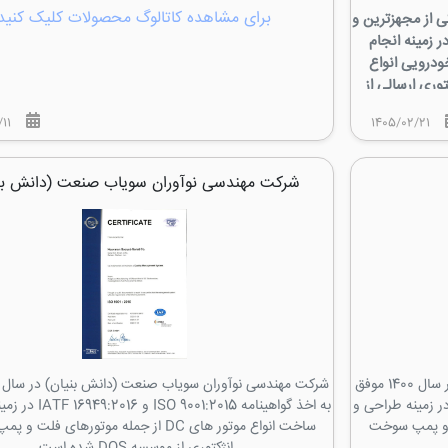
برای مشاهده کاتالوگ محصولات کلیک کنید
 از مجهزترین و
 زمینه انجام
ودرویی انواع
خت انژکتوری ارسالی از
ستاندارد، سازه
11
1405/02/21
قاتی در کشور به
ی‌باشد.
گواهینامه ی تایید صلاحیت
شرکت مهندسی نوآوران سویاب صنعت (دانش بن
INSO-ISO از مرکز ملی تایید صلاحیت
استاندارد ملی
الکتروموتور DC به شماره استاندارد 1 -3772 INSO به عنوان
 می دهد.
شرکت مهندسی نوآوران سویاب صنعت (دانش بنیان) در سال 1400 موفق
خذ گواهینامه ISO 9001:2015 و IATF 16949:2016 در زمینه طراحی و
به اخذ گواهینامه 001:2015
ورهای فلت و پمپ سوخت
ساخت انواع موتور های DC از جمله موتورهای فل
انژکتوری از موسسه DQS شده است.